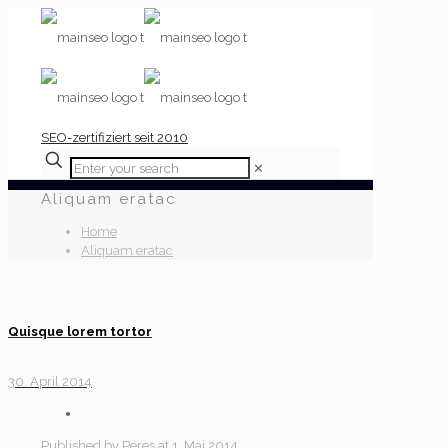
SEO-zertifiziert seit 2010
✕
Aliquam eratac
Home
Aliquam eratac
Quisque lorem tortor
30. April 2014
Published by
Peres
at
1. Mai 2014