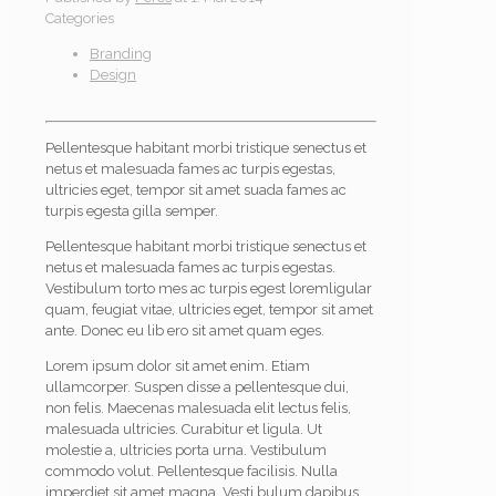
Categories
Branding
Design
Pellentesque habitant morbi tristique senectus et
netus et malesuada fames ac turpis egestas,
ultricies eget, tempor sit amet suada fames ac
turpis egesta gilla semper.
Pellentesque habitant morbi tristique senectus et
netus et malesuada fames ac turpis egestas.
Vestibulum torto mes ac turpis egest loremligular
quam, feugiat vitae, ultricies eget, tempor sit amet
ante. Donec eu lib ero sit amet quam eges.
Lorem ipsum dolor sit amet enim. Etiam
ullamcorper. Suspen disse a pellentesque dui,
non felis. Maecenas malesuada elit lectus felis,
malesuada ultricies. Curabitur et ligula. Ut
molestie a, ultricies porta urna. Vestibulum
commodo volut. Pellentesque facilisis. Nulla
imperdiet sit amet magna. Vesti bulum dapibus,