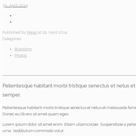
30. April 2014
Published by
Peres
at
29. April 2014
Categories
Branding
Photos
Pellentesque habitant morbi tristique senectus et netus et
semper.
Pellentesque habitant morbi tristique senectus et netus et malesuada fames 
Donec eu lib ero sit amet quam eges.
Lorem ipsum dolor sit amet enim. Etiam ullamcorper. Suspendisse a pellentes
urna. Vestibulum commodo volut