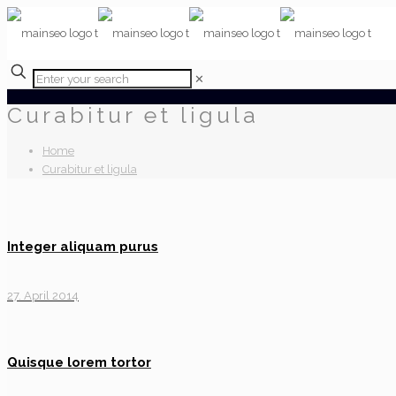
✕
Curabitur et ligula
Home
Curabitur et ligula
Integer aliquam purus
27. April 2014
Quisque lorem tortor