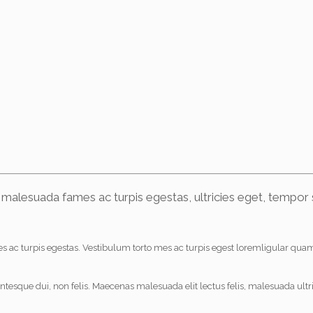
 malesuada fames ac turpis egestas, ultricies eget, tempor 
ac turpis egestas. Vestibulum torto mes ac turpis egest loremligular quam, f
que dui, non felis. Maecenas malesuada elit lectus felis, malesuada ultricies