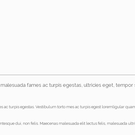
 malesuada fames ac turpis egestas, ultricies eget, tempor 
ac turpis egestas. Vestibulum torto mes ac turpis egest loremligular quam, f
que dui, non felis. Maecenas malesuada elit lectus felis, malesuada ultricies