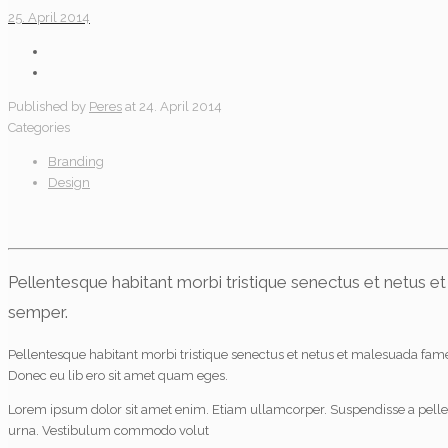
25. April 2014
Published by
Peres
at
24. April 2014
Categories
Branding
Design
Pellentesque habitant morbi tristique senectus et netus et
semper.
Pellentesque habitant morbi tristique senectus et netus et malesuada fames 
Donec eu lib ero sit amet quam eges.
Lorem ipsum dolor sit amet enim. Etiam ullamcorper. Suspendisse a pellentes
urna. Vestibulum commodo volut